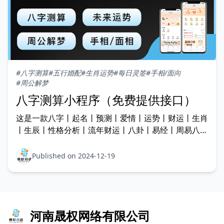
#八字测算
#五行婚配
#生肖运势
#每日灵签
#手相/面向
#周公解梦
八字测算小程序（免费提供接口）
这是一款八字丨起名丨预测丨爱情丨运势丨财运丨生肖
丨生辰丨性格分析丨流年财运丨八卦丨易经丨周易八字
丨姻缘丨五行丨财运运势等等为一体的平台！ 一、项
目简介：在这个社会中随着失业增加，房贷车贷等的逐
Published on 2024-12-19
渐施压，人们越来越下更新玄学，所以用户群体可多，
是一款比较热门的项目以下为主要功能介绍： 1.主要
板块：八字
河南晟权网络有限公司