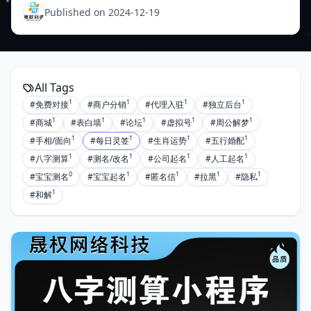
介： 1.宝宝起名--智能起名/人工起名 2.测名-为名字打
Published on 2024-12-19
分，结合八字五行生肖等有权威大师做出
All Tags
1
1
1
1
#免费对接
#商户分销
#代理入驻
#独立后台
1
1
1
1
1
#商城
#表白墙
#论坛
#虚拟号
#周公解梦
1
1
1
1
#手相/面向
#每日灵签
#生肖运势
#五行婚配
1
1
1
1
#八字测算
#测名/改名
#公司起名
#人工起名
0
1
1
1
1
#宝宝测名
#宝宝起名
#匿名信
#拉黑
#隐私
1
#和解