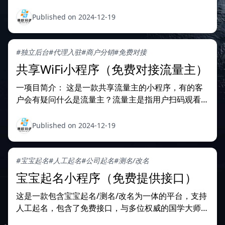
的论坛平台，在各个城市的大学中广受好评与推崇是当
下比较火爆的项目之一 主要功能： 1.校园论坛发布/编
Published on 2024-12-19
辑/删除
#独立后台
#代理入驻
#商户分销
#免费对接
共享WiFi小程序（免费对接流量主）
一项目简介： 这是一款共享流量主的小程序，有的客
户会有疑问什么是流量主？流量主是指用户扫码观看视
频（官方广告）--连接WiFi，从中获取广告收益，通俗
来讲就类似于“羊了个羊”，可以招代理/商家进行入驻
Published on 2024-12-19
共享收益，可以自定义分成比例，比如：黄焖鸡店，沙
县小吃，酒店，麻将室，洗浴中心等等只要有无线网的
都可
#宝宝起名
#人工起名
#公司起名
#测名/改名
宝宝起名小程序（免费提供接口）
这是一款包含宝宝起名/测名/改名为一体的平台，支持
人工起名，包含了免费接口，与多位权威的国学大师进
行合作，实现高效准确权威的起名平台： 一、项目简